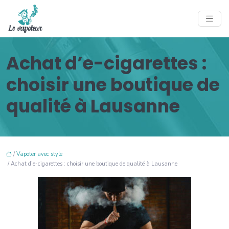
Achat d’e-cigarettes :
choisir une boutique de
qualité à Lausanne
/
Vapoter avec style
/ Achat d’e-cigarettes : choisir une boutique de qualité à Lausanne