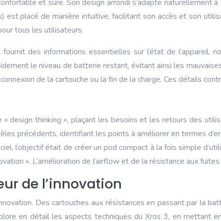
confortable et sûre. Son design arrondi s’adapte naturellement à
) est placé de manière intuitive, facilitant son accès et son utili
ur tous les utilisateurs.
l fournit des informations essentielles sur l’état de l’appareil,
apidement le niveau de batterie restant, évitant ainsi les mauvai
onnexion de la cartouche ou la fin de la charge. Ces détails contri
design thinking », plaçant les besoins et les retours des util
èles précédents, identifiant les points à améliorer en termes d’
ciel, l’objectif était de créer un pod compact à la fois simple d’u
vation ». L’amélioration de l’airflow et de la résistance aux fuites
ur de l’innovation
ovation. Des cartouches aux résistances en passant par la batte
ore en détail les aspects techniques du Xros 3, en mettant en 