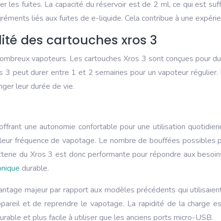
les fuites. La capacité du réservoir est de 2 ml, ce qui est suff
ments liés aux fuites de e-liquide. Cela contribue à une expérien
ité des cartouches xros 3
ombreux vapoteurs. Les cartouches Xros 3 sont conçues pour durer,
 3 peut durer entre 1 et 2 semaines pour un vapoteur régulier. L’u
nger leur durée de vie.
frant une autonomie confortable pour une utilisation quotidie
e leur fréquence de vapotage. Le nombre de bouffées possibles pa
tterie du Xros 3 est donc performante pour répondre aux besoin
ronique
durable.
antage majeur par rapport aux modèles précédents qui utilisai
ppareil et de reprendre le vapotage. La rapidité de la charge 
ble et plus facile à utiliser que les anciens ports micro-USB.