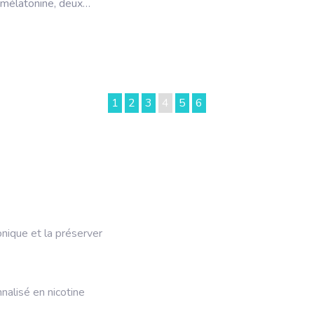
 mélatonine, deux…
1
2
3
4
5
6
onique et la préserver
alisé en nicotine