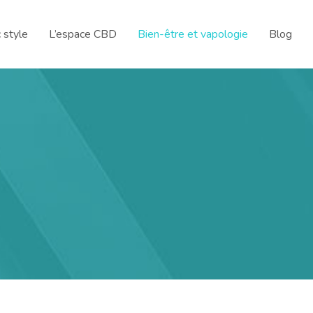
 style
L’espace CBD
Bien-être et vapologie
Blog