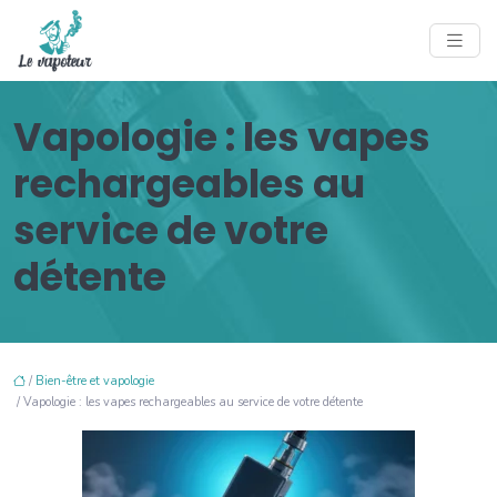
Vapologie : les vapes
rechargeables au
service de votre
détente
/
Bien-être et vapologie
/ Vapologie : les vapes rechargeables au service de votre détente